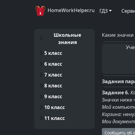
HomeWorkHelper.ru
ГДЗ
Серв
Школьные
Какие значки
знания
Уче
5 класс
6 класс
7 класс
Задания пар
8 класс
Задание 6.
К
9 класс
Значки ниже 
Мой компьюте
10 класс
Корзина:
нену
11 класс
Мои документ
Сообщить об 