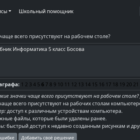
исы
Школьный помощник
 чаще всего присутствуют на рабочем столе?
бник Информатика 5 класс Босова
аграфа:
1
2
3
4
5
6
7
8
9
10
11
12
13
14
15
16
17
18
19
20
21
акие значки чаще всего присутствуют на рабочем столе? 
чаще всего присутствуют на рабочих столам компьютер
р:
доступ к различным устройствам компьютера.
жные файлы, которые были удалены ранее.
ы:
быстрый доступ к недавно созданным рисункам и др
ошибке
Добавить своё решение