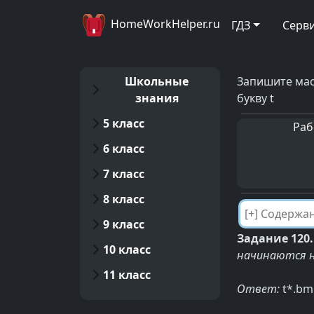
HomeWorkHelper.ru
ГДЗ
Серв
Школьные
Запишите мас
знания
букву t
5 класс
Раб
6 класс
7 класс
8 класс
9 класс
Задание 120.
10 класс
начинаются н
11 класс
Ответ:
t*.bm