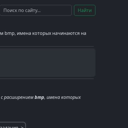
Найти
ем bmp, имена которых начинаются на
 с расширением
bmp
, имена которых
задание ->