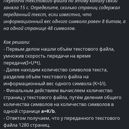
Передача текстового файла по этому каналу связи
заняла 15 с. Определите, сколько страниц содержал
переданный текст, если известно, что
информационный вес одного символа равен 8 битам, а
на одной странице 48 символов.
Как решали:
- Первым делом нашли объём текстового файла,
умножив скорость передачи на время
передачи(I=U*t).
- Далее находим количество символов текста,
разделив объём текстового файла на
информационный вес одного символа (K=I/i).
- Финальным действием вычисляем количество
страниц у текстового файла, путём деления общего
количества символов на количество символов в
одной странице
a=K/b
.
- Ответом получаем, что у переданного текстового
файла 1280 страниц.